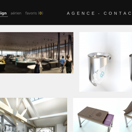
AGENCE -
CONTA
ign
aérien
favoris (
0
)