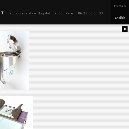
Fr
ançais
CT
28 boulevard de l'hôpital
75005 Paris
06.21.60.03.83
En
glish