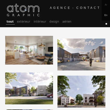
Fr
AGENCE -
CONTACT
En
tout
extérieur
intérieur
design
aérien