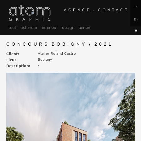
Fr
AGENCE -
CONTACT
En
tout
extérieur
intérieur
design
aérien
CONCOURS BOBIGNY / 2021
Atelier Roland Castro
Client:
Bobigny
Lieu:
-
Description: